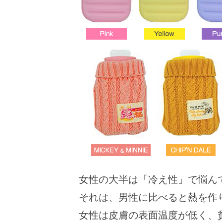
女性の大半は「冷え性」で悩ん
それは、男性に比べると熱を作
女性は皮膚の表面温度が低く、